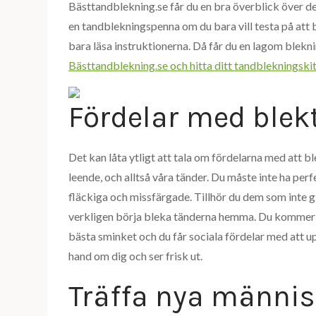
Bästtandblekning.se får du en bra överblick över d
en tandblekningspenna om du bara vill testa på att 
bara läsa instruktionerna. Då får du en lagom blekni
Bästtandblekning.se och hitta ditt tandblekningski
Fördelar med blek
Det kan låta ytligt att tala om fördelarna med att b
leende, och alltså våra tänder. Du måste inte ha per
fläckiga och missfärgade. Tillhör du dem som inte gi
verkligen börja bleka tänderna hemma. Du kommer få
bästa sminket och du får sociala fördelar med att 
hand om dig och ser frisk ut.
Träffa nya männi