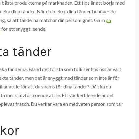
e bästa produkterna på marknaden. Ett tips är att börja med
bleka dina tänder. När du bleker dina tänder behöver du
ng, så att tänderna matchar din personlighet. Gå in
på
t
för ett snyggt leende.
ta tänder
leka tänderna. Bland det första som folk ser hos oss är vårt
fekta tänder, men det är snyggt med tänder som inte är för
llar att le för att du skäms för dina tänder? Då ska du
 mer självförtroende att le. Ett vackert leende är det
upplevas fräsch. Du verkar vara en medveten person som tar
skor