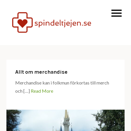
Skip
to
content
spindeltjejen.se
spindeltj
– Allt om livstil,
hälsa och att
uppnå dina
drömmar
Allt om merchandise
Merchandise kan i folkmun förkortas till merch
och […]
Read More